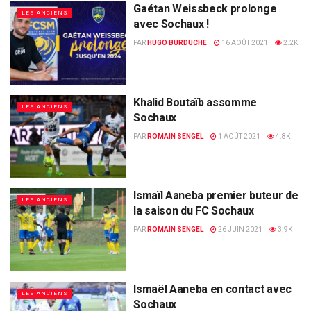
Gaétan Weissbeck prolonge
LES ANCIENS
avec Sochaux !
PAR
HUGO BURDUCHE
16 AOÛT 2021
2.2K
Khalid Boutaïb assomme
LES ANCIENS
Sochaux
PAR
ROMAIN SENGEL
1 AOÛT 2021
4.8K
Ismaïl Aaneba premier buteur de
LES ANCIENS
la saison du FC Sochaux
PAR
ROMAIN SENGEL
26 JUIN 2021
3.9K
Ismaël Aaneba en contact avec
LES ANCIENS
Sochaux