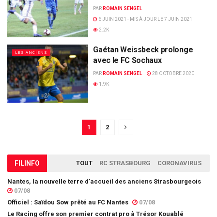
PAR
ROMAIN SENGEL
6 JUIN 2021 - MIS À JOUR LE 7 JUIN 2021
2.2K
Gaétan Weissbeck prolonge
LES ANCIENS
avec le FC Sochaux
PAR
ROMAIN SENGEL
28 OCTOBRE 2020
1.9K
1
2
FIL
INFO
TOUT
RC STRASBOURG
CORONAVIRUS
Nantes, la nouvelle terre d’accueil des anciens Strasbourgeois
07/08
Officiel : Saïdou Sow prêté au FC Nantes
07/08
Le Racing offre son premier contrat pro à Trésor Kouablé