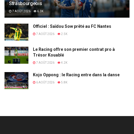
Strasbourgeois
7 AOÛT 2026
6.3K
Officiel : Saïdou Sow prêté au FC Nantes
7 AOÛT 2026
2.5K
Le Racing offre son premier contrat pro à
Trésor Kouablé
7 AOÛT 2026
4.2K
Kojo Oppong : le Racing entre dans la danse
6 AOÛT 2026
5.8K