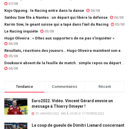
07/08
Kojo Oppong : le Racing entre dans la danse
06/08
Saïdou Sow file à Nantes : un départ qui libère la défense
06/08
Karim Sow, le géant suisse qui a tapé dans l’œil du Racing
05/08
Le Racing inquiète
05/08
Hugo Oliveira : « Dîtes aux supporters de ne pas s’inquiéter »
05/08
Résultats, réactions des joueurs… Hugo Oliveira maintient son exigence
05/08
Doukouré absent de la feuille de match : simple repos ou départ imminent ?
04/08
Tendance
Commentaires
Récent
Euro2022. Vidéo. Vincent Gérard envoie un
message à Thierry Omeyer !
29 JANVIER 2022 - MIS À JOUR LE 17 FÉVRIER 2022
Le coup de gueule de Dimitri Lienard concernant