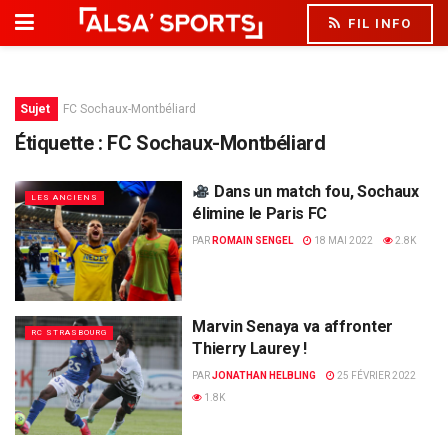
FIL INFO
Sujet
FC Sochaux-Montbéliard
Étiquette :
FC Sochaux-Montbéliard
Dans un match fou, Sochaux
LES ANCIENS
élimine le Paris FC
PAR
ROMAIN SENGEL
18 MAI 2022
2.8K
Marvin Senaya va affronter
RC STRASBOURG
Thierry Laurey !
PAR
JONATHAN HELBLING
25 FÉVRIER 2022
1.8K