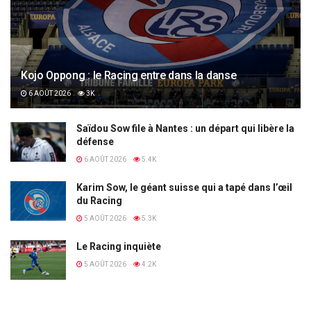
Kojo Oppong : le Racing entre dans la danse
6 AOÛT 2026
3K
Saïdou Sow file à Nantes : un départ qui libère la
défense
6 AOÛT 2026
5.4K
Karim Sow, le géant suisse qui a tapé dans l’œil
du Racing
5 AOÛT 2026
5.3K
Le Racing inquiète
5 AOÛT 2026
4.2K