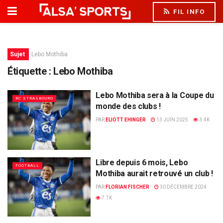
FIL INFO
Sujet
Lebo Mothiba
Étiquette :
Lebo Mothiba
Lebo Mothiba sera à la Coupe du
RC STRASBOURG
monde des clubs !
PAR
ELIOTT EHINGER
13 JUIN 2025
3.4K
Libre depuis 6 mois, Lebo
FOOTBALL
Mothiba aurait retrouvé un club !
PAR
FLORIAN FISCHER
30 DÉCEMBRE 2024
7.7K