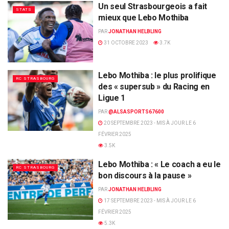
Un seul Strasbourgeois a fait
STATS
mieux que Lebo Mothiba
PAR
JONATHAN HELBLING
31 OCTOBRE 2023
3.7K
Lebo Mothiba : le plus prolifique
RC STRASBOURG
des « supersub » du Racing en
Ligue 1
PAR
@ALSASPORTS67600
20 SEPTEMBRE 2023 - MIS À JOUR LE 6
FÉVRIER 2025
3.5K
Lebo Mothiba : « Le coach a eu le
RC STRASBOURG
bon discours à la pause »
PAR
JONATHAN HELBLING
17 SEPTEMBRE 2023 - MIS À JOUR LE 6
FÉVRIER 2025
5.3K