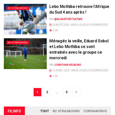
Lebo Mothiba retrouve l’Afrique
RC STRASBOURG
du Sud 4 ans après !
PAR
@ALSASPORTS67600
30 AOÛT 2023 - MIS À JOUR LE 6 FÉVRIER 2025
5.2K
Ménagés la veille, Eduard Sobol
RC STRASBOURG
et Lebo Mothiba se sont
entraînés avec le groupe ce
mercredi
PAR
JONATHAN HELBLING
12 AVRIL 2023 - MIS À JOUR LE 6 FÉVRIER 2025
1.5K
1
2
…
5
FIL
INFO
TOUT
RC STRASBOURG
CORONAVIRUS