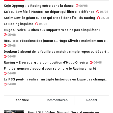
Kojo Oppong : le Racing entre dans la danse
06/08
Saïdou Sow file à Nantes : un départ qui libère la défense
06/08
Karim Sow, le géant suisse qui a tapé dans l’œil du Racing
05/08
Le Racing inquiète
05/08
Hugo Oliveira : « Dîtes aux supporters de ne pas s’inquiéter »
05/08
Résultats, réactions des joueurs… Hugo Oliveira maintient son exigence
05/08
Doukouré absent de la feuille de match : simple repos ou départ imminent ?
04/08
Racing – Elversberg : la composition d’Hugo Oliveira
04/08
Filip Jørgensen d’accord pour rejoindre le Racing en prêt
04/08
Le PSG peut-il réaliser un triplé historique en Ligue des champions ?
04/08
Tendance
Commentaires
Récent
Euro2022. Vidéo. Vincent Gérard envoie un