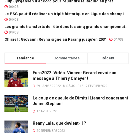
Filip Jørgensen d’accord pour rejoindre le Racing en prêt
04/08
Le PSG peut-il réaliser un triplé historique en Ligue des champions ?
04/08
Les grands transferts de l’été dans les cinq grands championnats européens : quels clubs ont le plus investi ?
04/08
Officiel : Giovanni Reyna signe au Racing jusqu’en 2031
04/08
Tendance
Commentaires
Récent
Euro2022. Vidéo. Vincent Gérard envoie un
message à Thierry Omeyer !
29 JANVIER 2022 - MIS À JOUR LE 17 FÉVRIER 2022
Le coup de gueule de Dimitri Lienard concernant
Julien Stéphan !
17 AVRIL 2022
Kenny Lala, que devient-il ?
20 SEPTEMBRE 2022