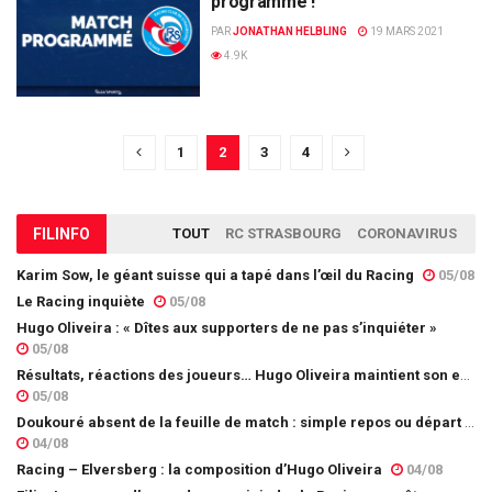
programmé !
PAR
JONATHAN HELBLING
19 MARS 2021
4.9K
1
2
3
4
FIL
INFO
TOUT
RC STRASBOURG
CORONAVIRUS
Karim Sow, le géant suisse qui a tapé dans l’œil du Racing
05/08
Le Racing inquiète
05/08
Hugo Oliveira : « Dîtes aux supporters de ne pas s’inquiéter »
05/08
Résultats, réactions des joueurs… Hugo Oliveira maintient son exigence
05/08
Doukouré absent de la feuille de match : simple repos ou départ imminent ?
04/08
Racing – Elversberg : la composition d’Hugo Oliveira
04/08