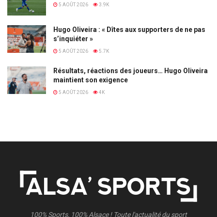
5 AOÛT 2026
3.9K
Hugo Oliveira : « Dîtes aux supporters de ne pas
s’inquiéter »
5 AOÛT 2026
5.7K
Résultats, réactions des joueurs… Hugo Oliveira
maintient son exigence
5 AOÛT 2026
4K
100% Sports, 100% Alsace ! Toute l'actualité du sport