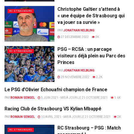
Christophe Galtier s’attend à
RC STRASBOURG
« une équipe de Strasbourg qui
va jouer sa survie »
PAR
JONATHAN HELBLING
27 DÉCEMBRE 2022
3K
PSG – RCSA : un parcage
RC STRASBOURG
visiteurs déjà plein au Parc des
Princes
PAR
JONATHAN HELBLING
29 NOVEMBRE 2022
2.2K
Le PSG d’Olivier Echouafni champion de France
LES ANCIENS
PAR
ROMAIN SENGEL
5 JUIN 2021 - MIS À JOUR LE 21 OCTOBRE 2021
1.6K
Racing Club de Strasbourg VS Kylian Mbappé
RC STRASBOURG
PAR
ROMAIN SENGEL
10 AVRIL 2021 - MIS À JOUR LE 21 OCTOBRE 2021
2K
RC Strasbourg – PSG : Match
RC STRASBOURG