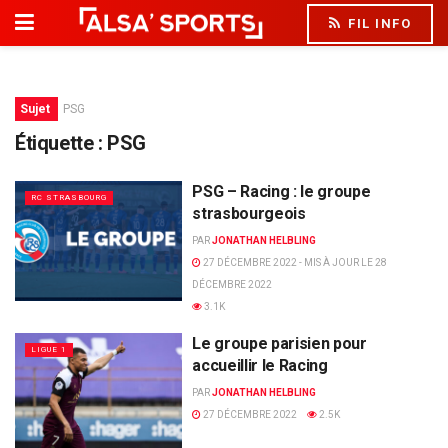
FIL INFO
Sujet
PSG
Étiquette :
PSG
PSG – Racing : le groupe
RC STRASBOURG
strasbourgeois
PAR
JONATHAN HELBLING
27 DÉCEMBRE 2022 - MIS À JOUR LE 28
DÉCEMBRE 2022
3.1K
Le groupe parisien pour
LIGUE 1
accueillir le Racing
PAR
JONATHAN HELBLING
27 DÉCEMBRE 2022
2.5K