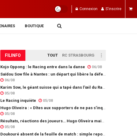
Connexion
S'inscrire
ENAIRES
BOUTIQUE
FIL
INFO
TOUT
RC STRASBOURG
Kojo Oppong : le Racing entre dans la danse
06/08
Saïdou Sow file à Nantes : un départ qui libère la défense
06/08
Karim Sow, le géant suisse qui a tapé dans l’œil du Racing
05/08
Le Racing inquiète
05/08
Hugo Oliveira : « Dîtes aux supporters de ne pas s’inquiéter »
05/08
Résultats, réactions des joueurs… Hugo Oliveira maintient son exigence
05/08
Doukouré absent de la feuille de match : simple repos ou départ imminent ?