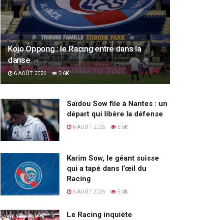
Kojo Oppong : le Racing entre dans la
danse
6 AOÛT 2026
3.6K
Saïdou Sow file à Nantes : un
départ qui libère la défense
6 AOÛT 2026
5.5K
Karim Sow, le géant suisse
qui a tapé dans l’œil du
Racing
5 AOÛT 2026
5.3K
Le Racing inquiète