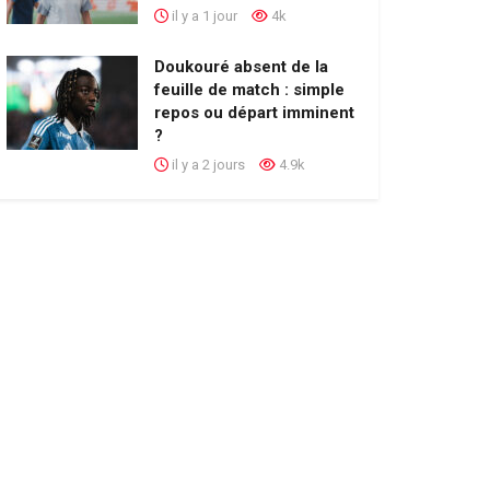
il y a 1 jour
4k
Doukouré absent de la
feuille de match : simple
repos ou départ imminent
?
il y a 2 jours
4.9k