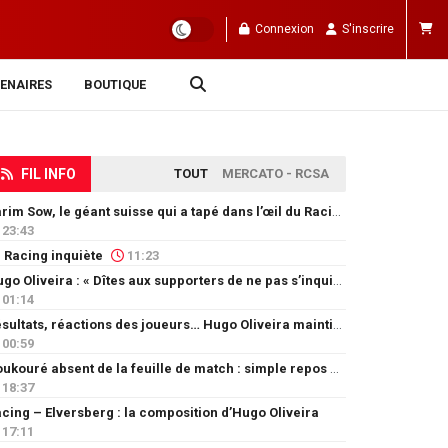
Connexion
S'inscrire
ENAIRES
BOUTIQUE
FIL INFO
TOUT
MERCATO - RCSA
Karim Sow, le géant suisse qui a tapé dans l’œil du Racing
23:43
 Racing inquiète
11:23
Hugo Oliveira : « Dîtes aux supporters de ne pas s’inquiéter »
01:14
Résultats, réactions des joueurs… Hugo Oliveira maintient son exigence
00:59
Doukouré absent de la feuille de match : simple repos ou départ imminent ?
18:37
cing – Elversberg : la composition d’Hugo Oliveira
17:11