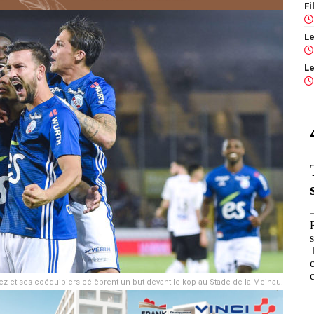
ez et ses coéquipiers célèbrent un but devant le kop au Stade de la Meinau.