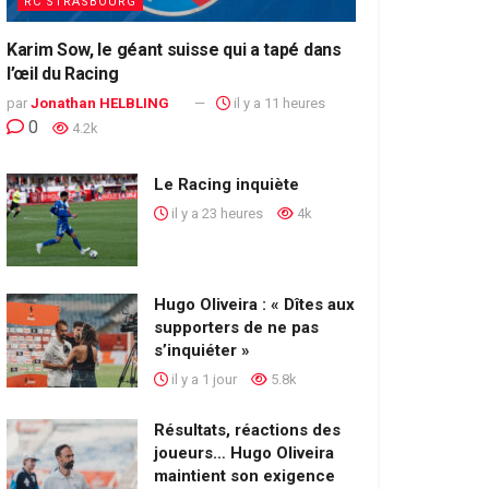
RC STRASBOURG
Karim Sow, le géant suisse qui a tapé dans
l’œil du Racing
par
Jonathan HELBLING
il y a 11 heures
0
4.2k
Le Racing inquiète
il y a 23 heures
4k
Hugo Oliveira : « Dîtes aux
supporters de ne pas
s’inquiéter »
il y a 1 jour
5.8k
Résultats, réactions des
joueurs… Hugo Oliveira
maintient son exigence