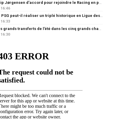
Filip Jørgensen d’accord pour rejoindre le Racing en prêt
16:46
Le PSG peut-il réaliser un triplé historique en Ligue des champions ?
16:33
Les grands transferts de l’été dans les cinq grands championnats européens : quels clubs ont le plus investi ?
16:30