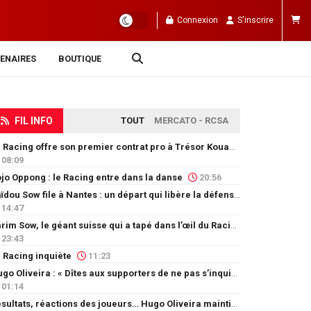
Connexion
S'inscrire
ENAIRES
BOUTIQUE
FIL INFO
TOUT
MERCATO - RCSA
Le Racing offre son premier contrat pro à Trésor Kouablé
08:09
jo Oppong : le Racing entre dans la danse
20:56
Saïdou Sow file à Nantes : un départ qui libère la défense
14:47
Karim Sow, le géant suisse qui a tapé dans l’œil du Racing
23:43
 Racing inquiète
11:23
Hugo Oliveira : « Dîtes aux supporters de ne pas s’inquiéter »
01:14
Résultats, réactions des joueurs… Hugo Oliveira maintient son exigence