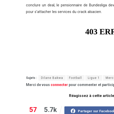
conclure un deal, le pensionnaire de Bundesliga de
pour s’attacher les services du crack alsacien.
Sujets :
Dilane Bakwa
Football
Ligue 1
Merc
Merci de vous
connecter
pour commenter et particip
Réagissez à cette articl
57
5.7k
Partager sur Faceboo