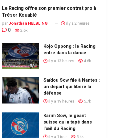
Le Racing offre son premier contrat pro à
Trésor Kouablé
par
Jonathan HELBLING
il y a 2 heures
0
2.6k
Kojo Oppong : le Racing
entre dans la danse
il y a 13 heures
4.6k
Saïdou Sow file à Nantes :
un départ qui libère la
défense
il y a 19 heures
5.7k
Karim Sow, le géant
suisse qui a tapé dans
l’œil du Racing
il y a 1 jour
5.4k