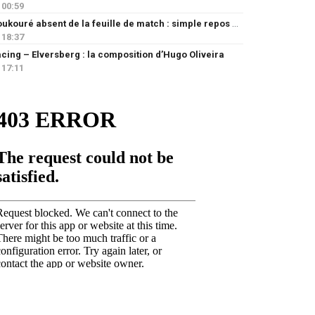
00:59
Doukouré absent de la feuille de match : simple repos ou départ imminent ?
18:37
cing – Elversberg : la composition d’Hugo Oliveira
17:11