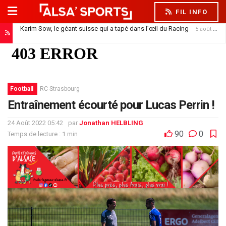
FIL INFO
Karim Sow, le géant suisse qui a tapé dans l’œil du Racing
5 août 2026
Football
RC Strasbourg
Entraînement écourté pour Lucas Perrin !
24 Août 2022 05:42
par
Jonathan HELBLING
90
0
Temps de lecture : 1 min