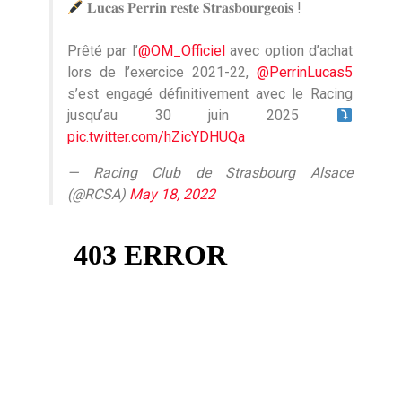
𝐋𝐮𝐜𝐚𝐬 𝐏𝐞𝐫𝐫𝐢𝐧 𝐫𝐞𝐬𝐭𝐞 𝐒𝐭𝐫𝐚𝐬𝐛𝐨𝐮𝐫𝐠𝐞𝐨𝐢𝐬 !
Prêté par l’
@OM_Officiel
avec option d’achat
lors de l’exercice 2021-22,
@PerrinLucas5
s’est engagé définitivement avec le Racing
jusqu’au 30 juin 2025
pic.twitter.com/hZicYDHUQa
— Racing Club de Strasbourg Alsace
(@RCSA)
May 18, 2022