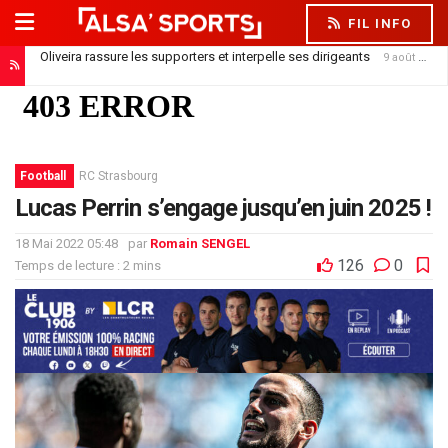
FIL INFO
Oliveira rassure les supporters et interpelle ses dirigeants
9 août 2026
Cinq matchs, cinq défaites : le Racing joue contre la montre
9 août 2026
Football
RC Strasbourg
Lucas Perrin s’engage jusqu’en juin 2025 !
18 Mai 2022 05:48
par
Romain SENGEL
126
0
Temps de lecture : 2 mins