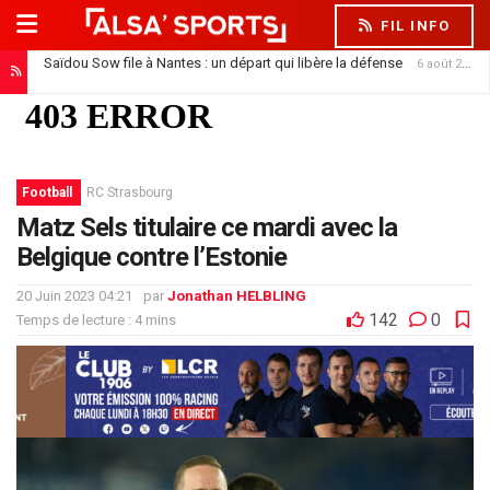
FIL INFO
Saïdou Sow file à Nantes : un départ qui libère la défense
6 août 2026
Football
RC Strasbourg
Matz Sels titulaire ce mardi avec la
Belgique contre l’Estonie
20 Juin 2023 04:21
par
Jonathan HELBLING
142
0
Temps de lecture : 4 mins