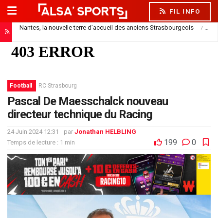
FIL INFO
Nantes, la nouvelle terre d’accueil des anciens Strasbourgeois
7 août 2026
Football
RC Strasbourg
Pascal De Maesschalck nouveau
directeur technique du Racing
24 Juin 2024 12:31
par
Jonathan HELBLING
199
0
Temps de lecture : 1 min