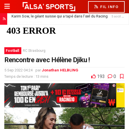
FIL INFO
Le Racing inquiète
5 août 2026
Football
RC Strasbourg
Rencontre avec Hélène Djiku !
5 Sep 2022 04:24
par
Jonathan HELBLING
193
0
Temps de lecture : 13 mins