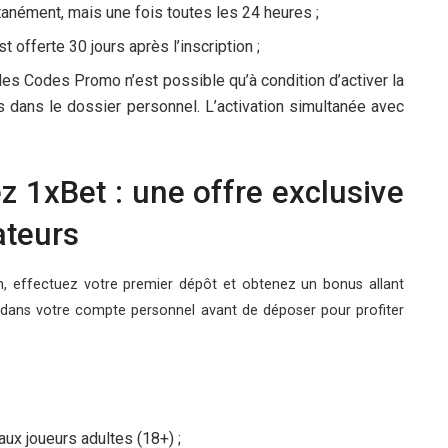
tanément, mais une fois toutes les 24 heures ;
 offerte 30 jours après l’inscription ;
es Codes Promo n’est possible qu’à condition d’activer la
 dans le dossier personnel. L’activation simultanée avec
 1xBet : une offre exclusive
ateurs
com, effectuez votre premier dépôt et obtenez un bonus allant
s dans votre compte personnel avant de déposer pour profiter
aux joueurs adultes (18+) ;