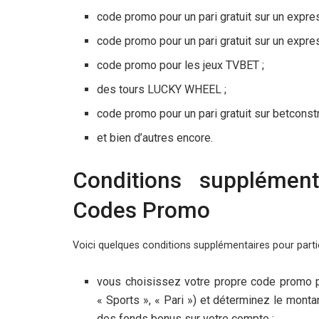
code promo pour un pari gratuit sur un expre
code promo pour un pari gratuit sur un expr
code promo pour les jeux TVBET ;
des tours LUCKY WHEEL ;
code promo pour un pari gratuit sur betconstr
et bien d’autres encore.
Conditions supplémen
Codes Promo
Voici quelques conditions supplémentaires pour part
vous choisissez votre propre code promo po
« Sports », « Pari ») et déterminez le mont
des fonds bonus sur votre compte ;