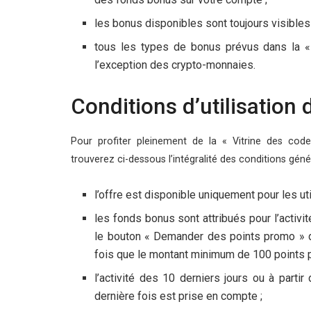
les bonus disponibles sont toujours visibles
tous les types de bonus prévus dans la «
l’exception des crypto-monnaies.
Conditions d’utilisation
Pour profiter pleinement de la « Vitrine des cod
trouverez ci-dessous l’intégralité des conditions géné
l’offre est disponible uniquement pour les ut
les fonds bonus sont attribués pour l’activi
le bouton « Demander des points promo » d
fois que le montant minimum de 100 points pr
l’activité des 10 derniers jours ou à part
dernière fois est prise en compte ;