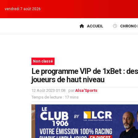
vendredi 7 août 2026
ACCUEIL
CHRONO 
Non classé
Le programme VIP de 1xBet : des
joueurs de haut niveau
12 Août 2023 01:08
par
Alsa'Sports
Temps de lecture : 17 mins