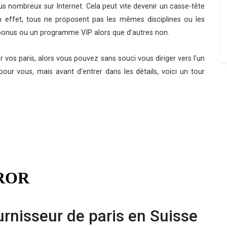
plus nombreux sur Internet. Cela peut vite devenir un casse-tête
. En effet, tous ne proposent pas les mêmes disciplines ou les
 bonus ou un programme VIP alors que d’autres non.
r vos paris, alors vous pouvez sans souci vous diriger vers l’un
our vous, mais avant d’entrer dans les détails, voici un tour
urnisseur de paris en Suisse