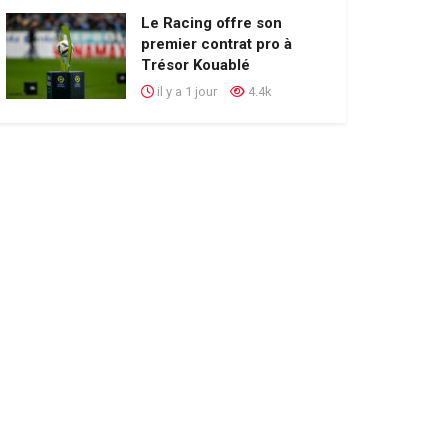
Le Racing offre son
premier contrat pro à
Trésor Kouablé
il y a 1 jour
4.4k