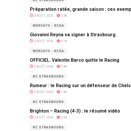
RC STRASBOURG
Préparation ratée, grande saison : ces exempl
3 AOÛT 2026
3.3K
MERCATO - RCSA
Giovanni Reyna va signer à Strasbourg
3 AOÛT 2026
9.7K
MERCATO - RCSA
OFFICIEL. Valentin Barco quitte le Racing
2 AOÛT 2026
3.8K
RC STRASBOURG
Rumeur : le Racing sur un défenseur de Chel
2 AOÛT 2026
7.4K
RC STRASBOURG
Brighton – Racing (4-3) : le résumé vidéo
2 AOÛT 2026
2.6K
RC STRASBOURG