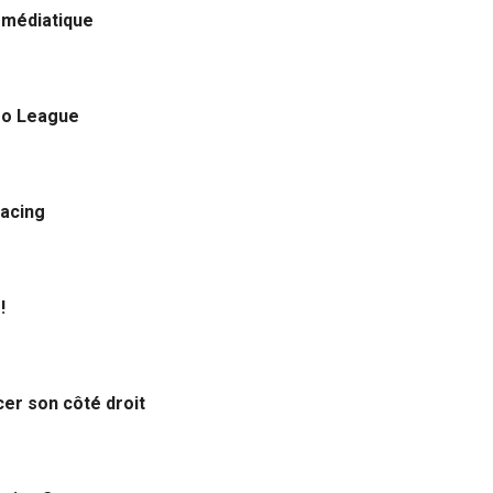
t médiatique
ro League
Racing
!
cer son côté droit