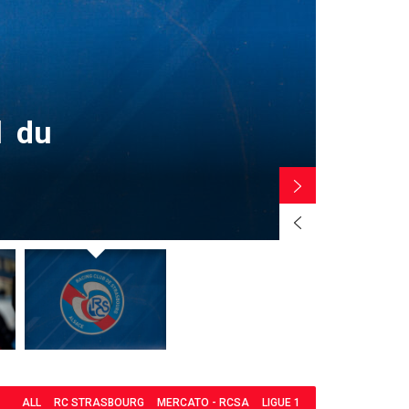
LES ANCIE
l du
Nant
Stra
PAR
JONATHA
ALL
RC STRASBOURG
MERCATO - RCSA
LIGUE 1