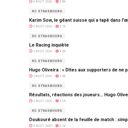
6 AOÛT 2026
5.8K
RC STRASBOURG
Karim Sow, le géant suisse qui a tapé dans l’œ
5 AOÛT 2026
5.7K
RC STRASBOURG
Le Racing inquiète
5 AOÛT 2026
4.3K
RC STRASBOURG
Hugo Oliveira : « Dîtes aux supporters de ne p
5 AOÛT 2026
5.9K
RC STRASBOURG
Résultats, réactions des joueurs… Hugo Olive
5 AOÛT 2026
4.1K
RC STRASBOURG
Doukouré absent de la feuille de match : sim
4 AOÛT 2026
5.1K