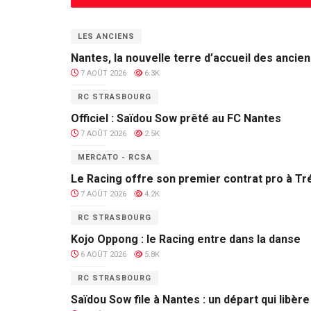
LES ANCIENS
Nantes, la nouvelle terre d’accueil des anci
7 AOÛT 2026
6.3K
RC STRASBOURG
Officiel : Saïdou Sow prêté au FC Nantes
7 AOÛT 2026
2.5K
MERCATO - RCSA
Le Racing offre son premier contrat pro à T
7 AOÛT 2026
4.2K
RC STRASBOURG
Kojo Oppong : le Racing entre dans la danse
6 AOÛT 2026
5.8K
RC STRASBOURG
Saïdou Sow file à Nantes : un départ qui libèr