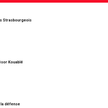
ens Strasbourgeois
résor Kouablé
e la défense