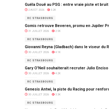
Guéla Doué au PSG : entre vraie piste et brui
2 AOÛT 2026
3.2K
RC STRASBOURG
Gomis retrouve Beveren, promu en Jupiler P
31 JUILLET 2026
2.5K
RC STRASBOURG
Giovanni Reyna (Gladbach) dans le viseur du 
30 JUILLET 2026
4.1K
RC STRASBOURG
Gary O’Neil souhaiterait recruter Julio Enciso 
30 JUILLET 2026
4.2K
RC STRASBOURG
Genesis Antwi, la piste du Racing pour renfor
30 JUILLET 2026
3.3K
RC STRASBOURG