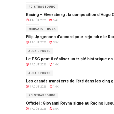
RC STRASBOURG
Racing – Elversberg : la composition d’Hugo O
4 AOÛT 2026
5.4K
MERCATO - RCSA
Filip Jørgensen d’accord pour rejoindre le Ra
4 AOÛT 2026
3.5K
ALSA'SPORTS
Le PSG peut-il réaliser un triplé historique e
4 AOÛT 2026
1.4K
ALSA'SPORTS
Les grands transferts de l’été dans les cinq 
4 AOÛT 2026
1.4K
RC STRASBOURG
Officiel : Giovanni Reyna signe au Racing jusq
4 AOÛT 2026
3.5K