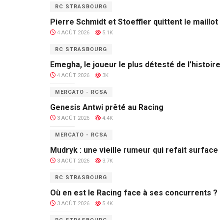
RC STRASBOURG
Pierre Schmidt et Stoeffler quittent le maillo
4 AOÛT 2026
5.1K
RC STRASBOURG
Emegha, le joueur le plus détesté de l’histoir
4 AOÛT 2026
3K
MERCATO - RCSA
Genesis Antwi prêté au Racing
3 AOÛT 2026
4.4K
MERCATO - RCSA
Mudryk : une vieille rumeur qui refait surface
3 AOÛT 2026
3.7K
RC STRASBOURG
Où en est le Racing face à ses concurrents ?
3 AOÛT 2026
5.4K